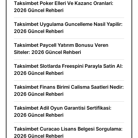
Taksimbet Poker Elleri Ve Kazanc Oranlari:
2026 Güncel Rehberi
Taksimbet Uygulama Guncelleme Nasil Yapilir:
2026 Güncel Rehberi
Taksimbet Paycell Yatırım Bonusu Veren
Siteler: 2026 Güncel Rehberi
Taksimbet Slotlarda Freespini Parayla Satin Al:
2026 Güncel Rehberi
Taksimbet Finans Birimi Calisma Saatleri Nedir:
2026 Güncel Rehberi
Taksimbet Adil Oyun Garantisi Sertifikasi:
2026 Güncel Rehberi
Taksimbet Curacao Lisans Belgesi Sorgulama:
2026 Güncel Rehberi