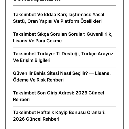
Taksimbet Ve İddaa Karşılaştırması: Yasal
Statü, Oran Yapısı Ve Platform Özellikleri
Taksimbet Sıkça Sorulan Sorular: Güvenilirlik,
Lisans Ve Para Çekme
Taksimbet Türkiye: Tl Desteği, Türkçe Arayüz
Ve Erişim Bilgileri
Güvenilir Bahis Sitesi Nasıl Seçilir? — Lisans,
Ödeme Ve Risk Rehberi
Taksimbet Son Giriş Adresi: 2026 Güncel
Rehberi
Taksimbet Haftalik Kayip Bonusu Oranlari:
2026 Güncel Rehberi