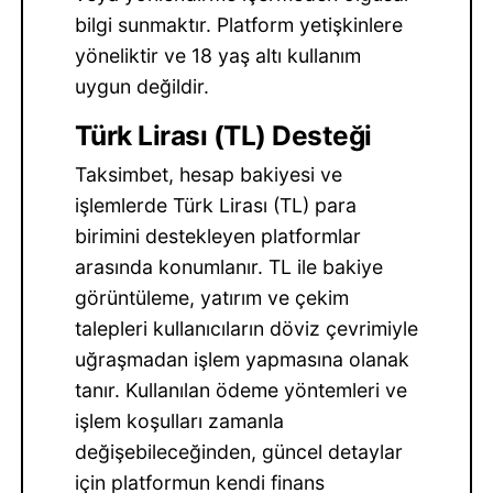
bilgi sunmaktır. Platform yetişkinlere
yöneliktir ve 18 yaş altı kullanım
uygun değildir.
Türk Lirası (TL) Desteği
Taksimbet, hesap bakiyesi ve
işlemlerde Türk Lirası (TL) para
birimini destekleyen platformlar
arasında konumlanır. TL ile bakiye
görüntüleme, yatırım ve çekim
talepleri kullanıcıların döviz çevrimiyle
uğraşmadan işlem yapmasına olanak
tanır. Kullanılan ödeme yöntemleri ve
işlem koşulları zamanla
değişebileceğinden, güncel detaylar
için platformun kendi finans