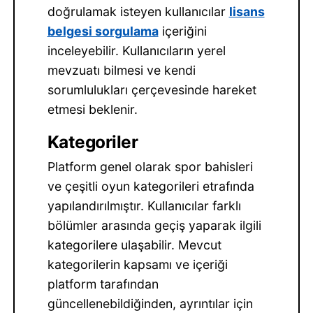
doğrulamak isteyen kullanıcılar
lisans
belgesi sorgulama
içeriğini
inceleyebilir. Kullanıcıların yerel
mevzuatı bilmesi ve kendi
sorumlulukları çerçevesinde hareket
etmesi beklenir.
Kategoriler
Platform genel olarak spor bahisleri
ve çeşitli oyun kategorileri etrafında
yapılandırılmıştır. Kullanıcılar farklı
bölümler arasında geçiş yaparak ilgili
kategorilere ulaşabilir. Mevcut
kategorilerin kapsamı ve içeriği
platform tarafından
güncellenebildiğinden, ayrıntılar için