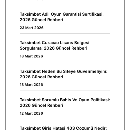
Taksimbet Adil Oyun Garantisi Sertifikasi:
2026 Güncel Rehberi
23 Mart 2026
Taksimbet Curacao Lisans Belgesi
Sorgulama: 2026 Güncel Rehberi
18 Mart 2026
Taksimbet Neden Bu Siteye Guvenmeliyim:
2026 Güncel Rehberi
13 Mart 2026
Taksimbet Sorumlu Bahis Ve Oyun Politikasi:
2026 Güncel Rehberi
12 Mart 2026
Taksimbet Giriş Hatasi 403 Çözümü Nedir: