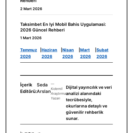
Rehberi
2 Mart 2026
Taksimbet En Iyi Mobil Bahis Uygulamasi:
2026 Güncel Rehberi
1 Mart 2026
Temmuz
|
Haziran
|
Nisan
|
Mart
|
Şubat
2026
2026
2026
2026
2026
İçerik
Seda
—
Dijital yayıncılık ve veri
Kıdemli
Editörü:
Arslan
analizi alanındaki
Araştırma
Yazarı
tecrübesiyle,
okurlarına detaylı ve
güvenilir rehberlik
sunar.